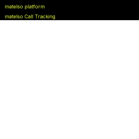
matelso platform
matelso Call Tracking
Blog
Folgen Sie uns
Facebook
Linkedin
Termin vereinbaren​
Deutsch
Copyright © matelso GmbH
Powered by
- Erstellen Sie eine
kostenlose
Website