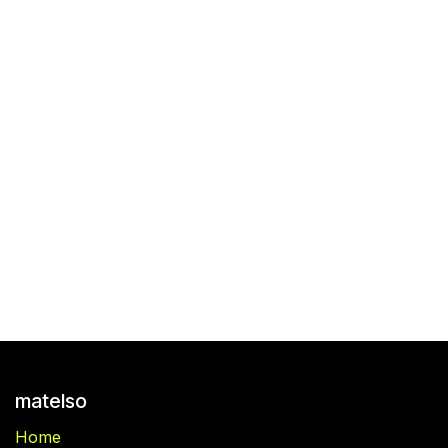
matelso
Home