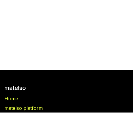
matelso
Home
matelso platform
matelso Call Tracking
Blog