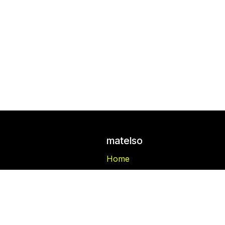
matelso
Home
matelso platform
matelso Call Tracking
Blog