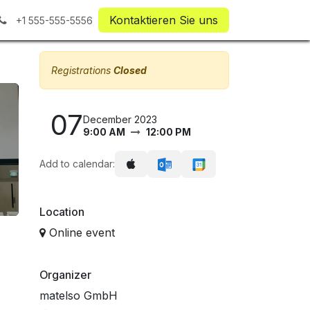
Kontaktieren
Sie uns
+1 555-555-5556
Registrations
Closed
07
December 2023
9:00 AM
12:00 PM
Add to calendar:
Location
Online event
Organizer
matelso GmbH