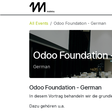
Skip to Content
Jobs
All Events
Odoo Foundation - German
Odoo Foundation
German
Odoo Foundation - German
In diesem Vortrag behandeln wir die grun
Dazu gehören u.a.