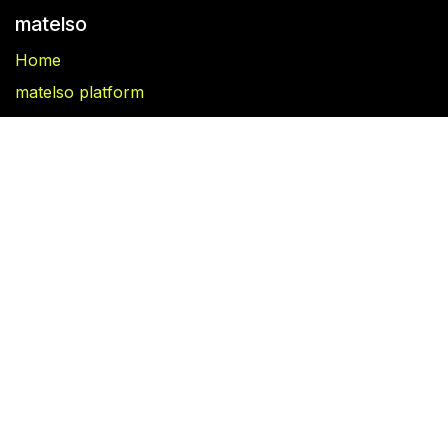
matelso
Home
matelso platform
matelso Call Tracking
Blog
Follow us
Facebook
Linkedin
Book appointment​