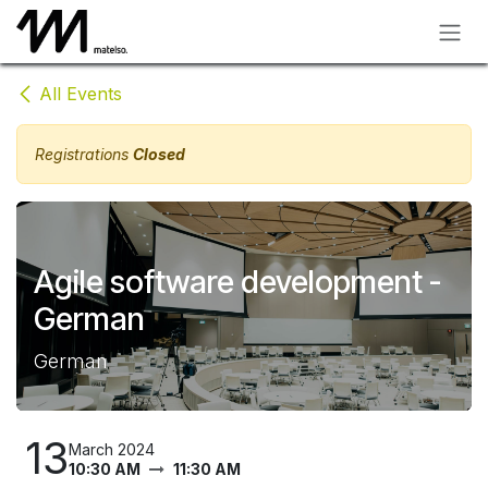
Skip to Content
All Events
Registrations
Closed
Agile software development -
German
German
13
March 2024
10:30 AM
11:30 AM