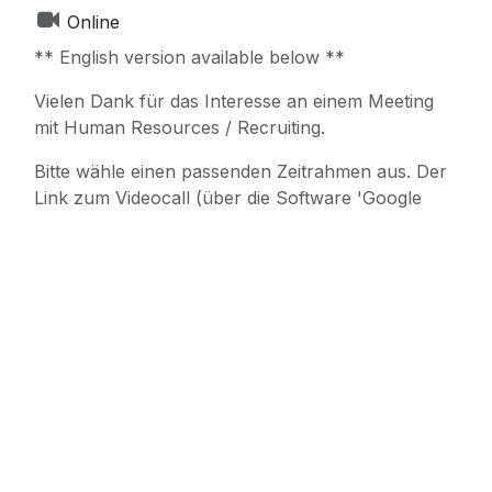
Online
** English version available below **
Vielen Dank für das Interesse an einem Meeting
mit Human Resources / Recruiting.
Bitte wähle einen passenden Zeitrahmen aus. Der
Link zum Videocall (über die Software 'Google
Meet') wird dann automatisch zur Verfügung
gestellt. Google Meet läuft eigenständig in Deinem
Browser ohne weitere Downloads.
If there is no appropriate free timeslot left please
feel free to write me a mail to
benjamin.gundermann@matelso.com including
your suggestions.