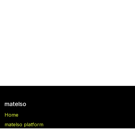
matelso
Home
matelso platform
matelso Call Tracking